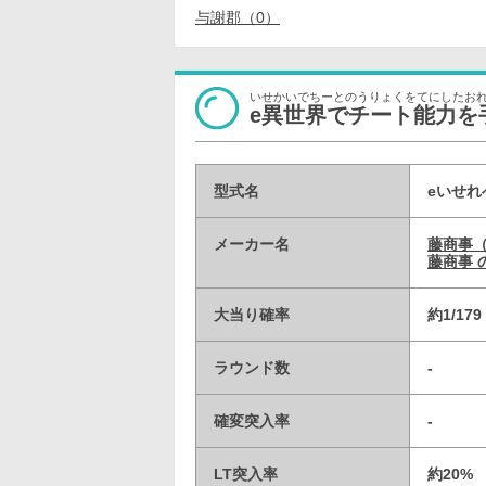
与謝郡（0）
いせかいでちーとのうりょくをてにしたおれ
e異世界でチート能力を
型式名
eいせれ
メーカー名
藤商事
藤商事 
大当り確率
約1/1
ラウンド数
-
確変突入率
-
LT突入率
約20%