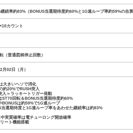
継続率約83%（BONUS当選期待度約60%と1G連ループ率約59%の合
5×10カウント
0回転（普通図柄停止回数）
02月02日（月）
時は大きいヘソで消化
の約20%でRUSH突入
H突入＝ラッキートリガー発動
HはST70回転＆BONUS当選期待度約60%
H中BONUSは約59%で1G連ループ
US当選期待度と1G連ループ率をあわせた継続率は約83%
ち中実質確率は電チューロング開放確率
プリート機能搭載