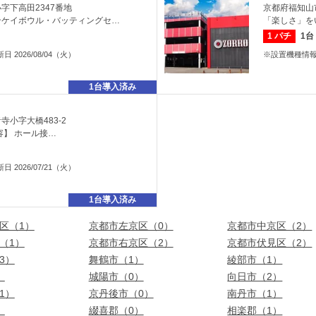
字下高田2347番地
京都府福知山市
ンケイボウル・バッティングセ…
「楽しさ」を
1 パチ
1台
2026/08/04（火）
※設置機種情報 最
1台導入済み
小字大橋483-2
内容】 ホール接…
2026/07/21（火）
1台導入済み
区（1）
京都市左京区（0）
京都市中京区（2）
（1）
京都市右京区（2）
京都市伏見区（2）
3）
舞鶴市（1）
綾部市（1）
）
城陽市（0）
向日市（2）
1）
京丹後市（0）
南丹市（1）
）
綴喜郡（0）
相楽郡（1）