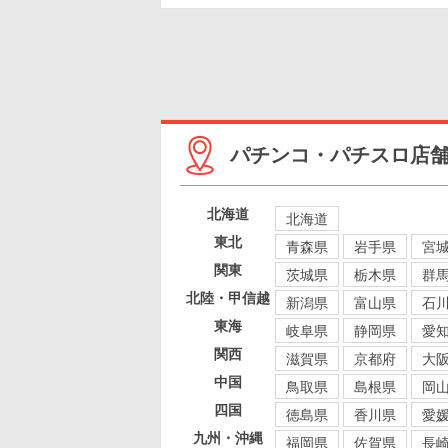
パチンコ・パチスロ店
北海道
北海道
東北
青森県
岩手県
宮
関東
茨城県
栃木県
群
北陸・甲信越
新潟県
富山県
石
東海
岐阜県
静岡県
愛
関西
滋賀県
京都府
大
中国
鳥取県
島根県
岡
四国
徳島県
香川県
愛
九州・沖縄
福岡県
佐賀県
長