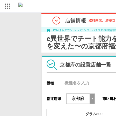
パチンコ・パチスロ機種情報
DMMぱちタウン
e異世界でチート能力
を変えた〜の京都府福
京都府の設置店舗一覧
機種
都道府県
市区町
ダラム800