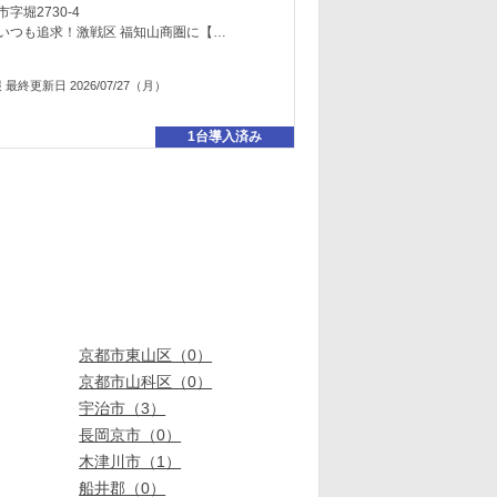
字堀2730-4
いつも追求！激戦区 福知山商圏に【…
終更新日 2026/07/27（月）
1台導入済み
京都市東山区（0）
京都市山科区（0）
宇治市（3）
長岡京市（0）
木津川市（1）
船井郡（0）