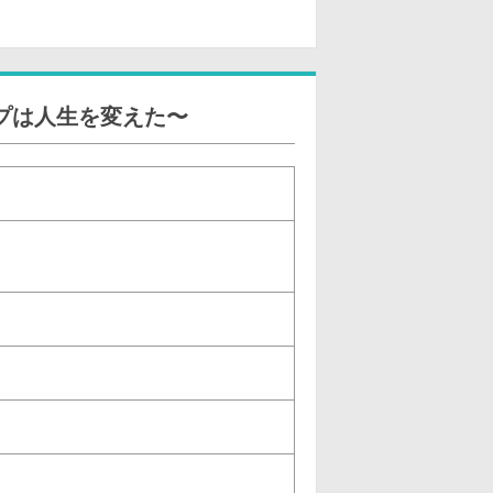
プは人生を変えた〜