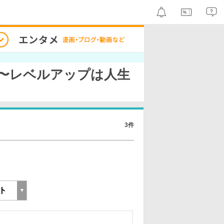
 〜レベルアップは人生
3件