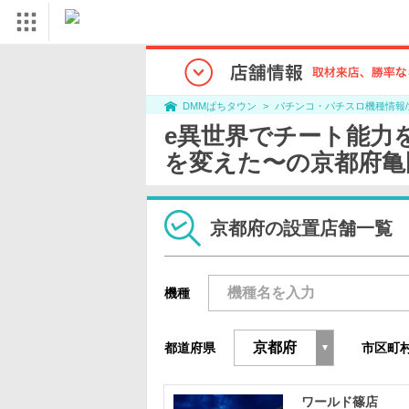
パチンコ・パチスロ機種情報
DMMぱちタウン
e異世界でチート能力
を変えた〜の京都府亀
京都府の設置店舗一覧
機種
都道府県
市区町
ワールド篠店