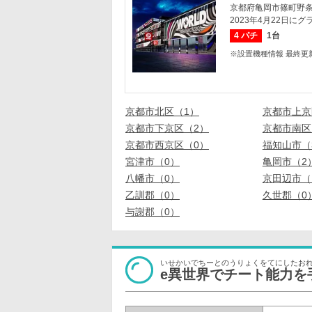
京都府亀岡市篠町野条下
2023年4月22日に
4 パチ
1台
※設置機種情報 最終更新日 
京都市北区（1）
京都市上京
京都市下京区（2）
京都市南区
京都市西京区（0）
福知山市（
宮津市（0）
亀岡市（2
八幡市（0）
京田辺市（
乙訓郡（0）
久世郡（0
与謝郡（0）
いせかいでちーとのうりょくをてにしたおれ
e異世界でチート能力を