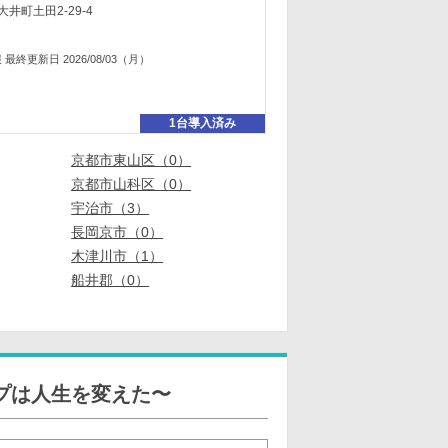
井町土田2-29-4
終更新日 2026/08/03（月）
1台導入済み
京都市東山区（0）
京都市山科区（0）
宇治市（3）
長岡京市（0）
木津川市（1）
船井郡（0）
プは人生を変えた〜