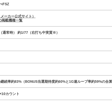
べFSZ
（メーカー公式サイト）
の掲載機種一覧
79（通常時） 約1/77（右打ち中実質※）
継続率約83%（BONUS当選期待度約60%と1G連ループ率約59%の合
5×10カウント