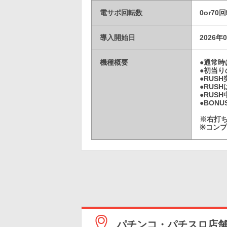
電サポ回転数
0or7
導入開始日
2026年
機種概要
●通常
●初当り
●RUS
●RUS
●RUS
●BON
※右打
※コン
パチンコ・パチスロ店