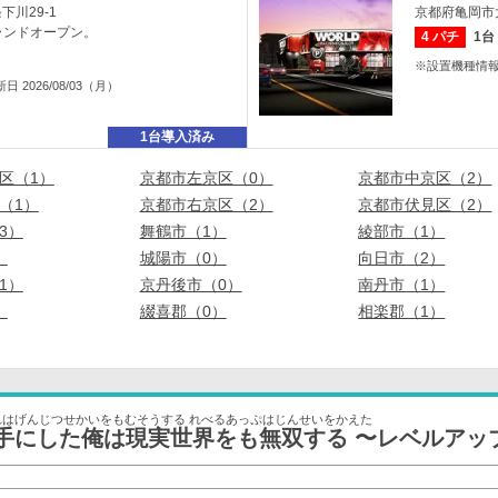
川29-1
京都府亀岡市大
グランドオープン。
4 パチ
1台
※設置機種情報 最
2026/08/03（月）
1台導入済み
区（1）
京都市左京区（0）
京都市中京区（2）
（1）
京都市右京区（2）
京都市伏見区（2）
3）
舞鶴市（1）
綾部市（1）
）
城陽市（0）
向日市（2）
1）
京丹後市（0）
南丹市（1）
）
綴喜郡（0）
相楽郡（1）
はげんじつせかいをもむそうする れべるあっぷはじんせいをかえた
手にした俺は現実世界をも無双する 〜レベルアッ