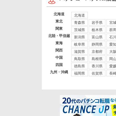
北海道
北海道
東北
青森県
岩手県
宮
関東
茨城県
栃木県
群
北陸・甲信越
新潟県
富山県
石
東海
岐阜県
静岡県
愛
関西
滋賀県
京都府
大
中国
鳥取県
島根県
岡
四国
徳島県
香川県
愛
九州・沖縄
福岡県
佐賀県
長