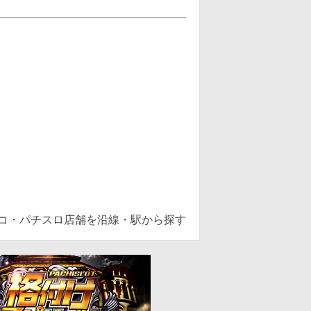
ンコ・パチスロ店舗を沿線・駅から探す