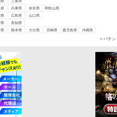
知県
三重県
阪府
兵庫県
奈良県
和歌山県
山県
広島県
山口県
媛県
高知県
崎県
熊本県
大分県
宮崎県
鹿児島県
沖縄県
> パチ