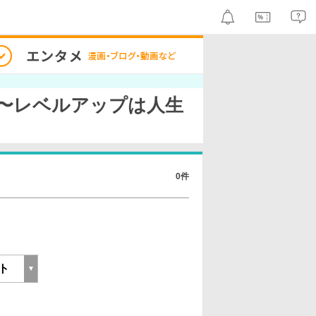
 〜レベルアップは人生
0件