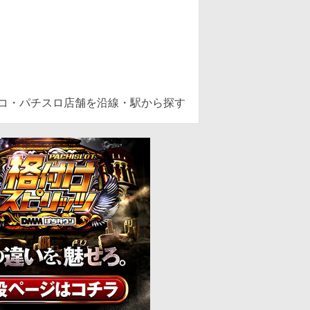
ンコ・パチスロ店舗を沿線・駅から探す