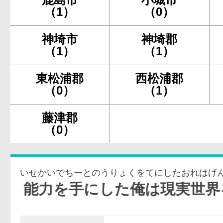
（1）
（0）
神埼市
神埼郡
（1）
（1）
東松浦郡
西松浦郡
（0）
（1）
藤津郡
（0）
手にした俺は現実世界をも無双する