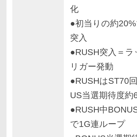
化
●初当りの約20%
突入
●RUSH突入＝
リガー発動
●RUSHはST70
US当選期待度約6
●RUSH中BONU
で1G連ループ