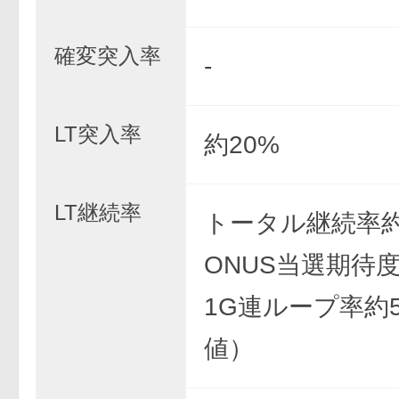
確変突入率
-
LT突入率
約20%
LT継続率
トータル継続率約
ONUS当選期待度
1G連ループ率約
値）