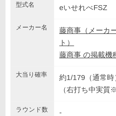
型式名
eいせれべFSZ
メーカー名
藤商事（メーカ
ト）
藤商事 の掲載機
大当り確率
約1/179（通常時）
（右打ち中実質
ラウンド数
-