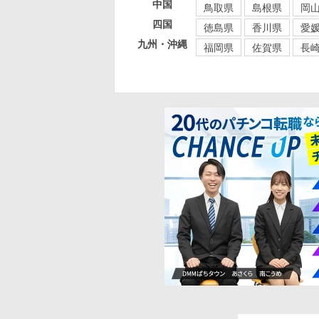
中国
鳥取県
島根県
岡
四国
徳島県
香川県
愛
九州・沖縄
福岡県
佐賀県
長