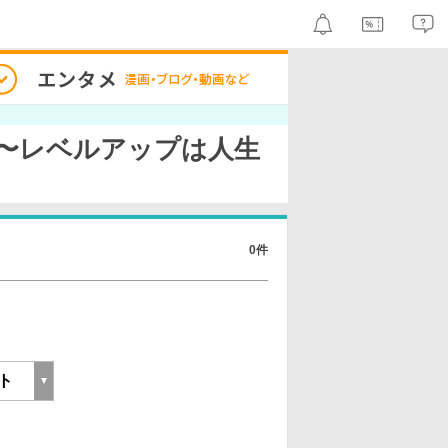
 〜レベルアップは人生
0件