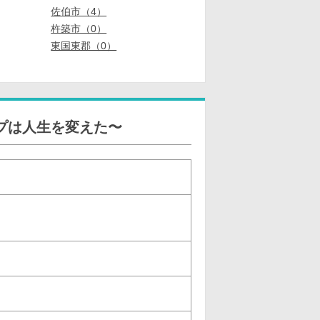
佐伯市（4）
杵築市（0）
東国東郡（0）
プは人生を変えた〜