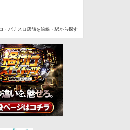
ンコ・パチスロ店舗を沿線・駅から探す