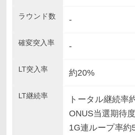
ラウンド数
-
確変突入率
-
LT突入率
約20%
LT継続率
トータル継続率約
ONUS当選期待度
1G連ループ率約