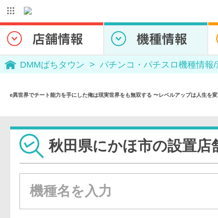
DMMぱちタウン
パチンコ・パチスロ機種情報
e異世界でチート能力を手にした俺は現実世界をも無双する 〜レベルアップは人生を
秋田県にかほ市の設置店