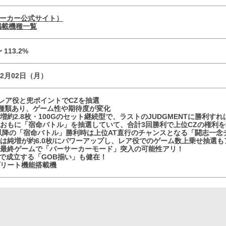
メーカー公式サイト）
の掲載機種一覧
〜 113.2%
02月02日（月）
レア役と兜ポイントでCZを抽選
3種類あり、ゲーム性や期待度が変化
純増約2.8枚・100Gのセット継続型で、ラストのJUDGMENTに勝利す
はおもに「宿命バトル」を抽選していて、合計3回勝利で上位CZの権利
以降の「宿命バトル」勝利時は上位AT直行のチャンスとなる「闘志一念
Tは純増が約6.0枚/にパワーアップし、レア役でのゲーム数上乗せ抽選も
T最終ゲームで「バーサーカーモード」突入の可能性アリ！
192で成立する「GOB揃い」も健在！
プリート機能搭載機