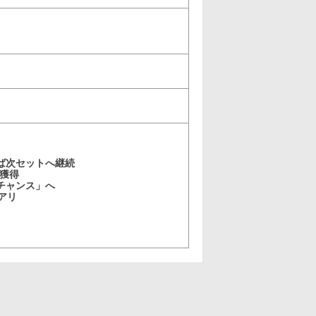
れば次セットへ継続
を獲得
チャンス」へ
アリ