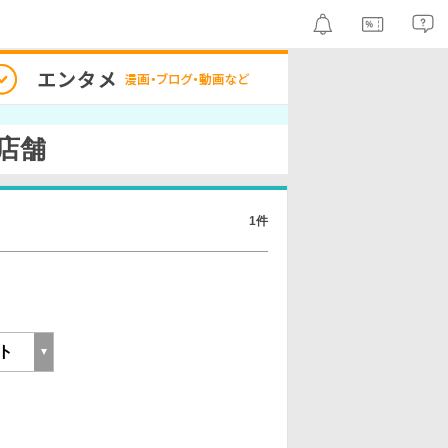
店舗
1件