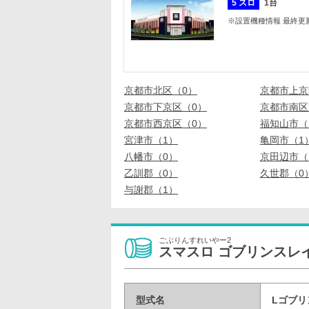
5 スロ
1台
※設置機種情報 最終更新日 
京都市北区（0）
京都市上京
京都市下京区（0）
京都市南区
京都市西京区（0）
福知山市（
宮津市（1）
亀岡市（1
八幡市（0）
京田辺市（
乙訓郡（0）
久世郡（0
与謝郡（1）
ごぶりんすれいやー2
スマスロ ゴブリンスレ
型式名
Lゴブリ