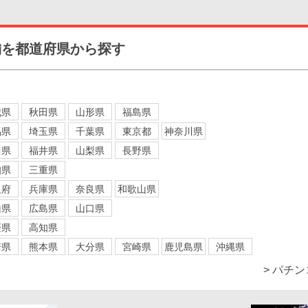
舗を都道府県から探す
城県
秋田県
山形県
福島県
馬県
埼玉県
千葉県
東京都
神奈川県
川県
福井県
山梨県
長野県
知県
三重県
阪府
兵庫県
奈良県
和歌山県
山県
広島県
山口県
媛県
高知県
崎県
熊本県
大分県
宮崎県
鹿児島県
沖縄県
> パチ