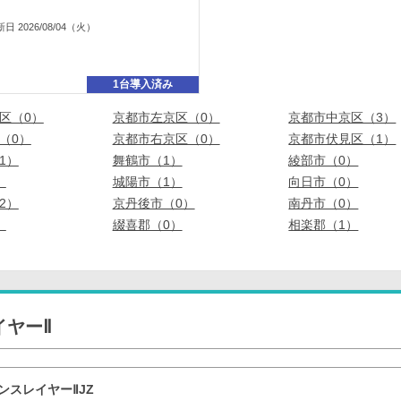
2026/08/04（火）
1台導入済み
区（0）
京都市左京区（0）
京都市中京区（3）
（0）
京都市右京区（0）
京都市伏見区（1）
1）
舞鶴市（1）
綾部市（0）
）
城陽市（1）
向日市（0）
2）
京丹後市（0）
南丹市（0）
）
綴喜郡（0）
相楽郡（1）
イヤーⅡ
ンスレイヤーⅡJZ