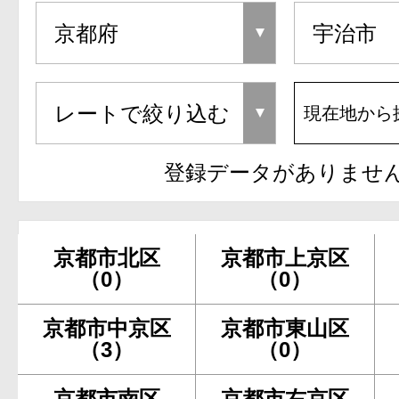
現在地から
登録データがありませ
京都市北区
京都市上京区
（0）
（0）
京都市中京区
京都市東山区
（3）
（0）
京都市南区
京都市右京区