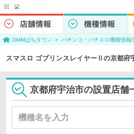
DMMぱちタウン
パチンコ・パチスロ機種情報
スマスロ ゴブリンスレイヤーⅡの京都府
京都府宇治市の設置店舗