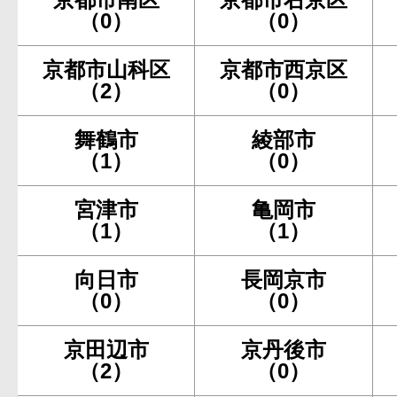
（0）
（0）
京都市山科区
京都市西京区
（2）
（0）
舞鶴市
綾部市
（1）
（0）
宮津市
亀岡市
（1）
（1）
向日市
長岡京市
（0）
（0）
京田辺市
京丹後市
（2）
（0）