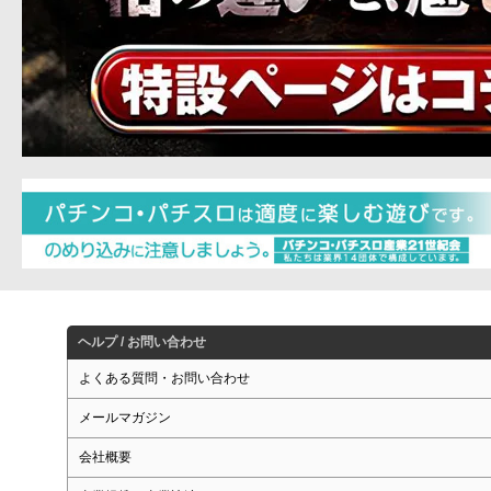
ヘルプ / お問い合わせ
よくある質問・お問い合わせ
メールマガジン
会社概要