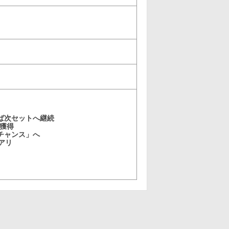
れば次セットへ継続
を獲得
チャンス」へ
アリ