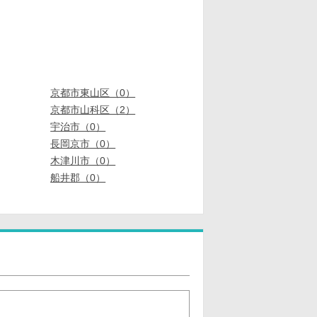
京都市東山区（0）
京都市山科区（2）
宇治市（0）
長岡京市（0）
木津川市（0）
船井郡（0）