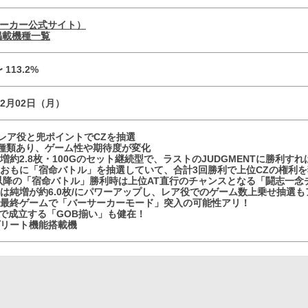
メーカー公式サイト）
の掲載機種一覧
〜 113.2%
02月02日（月）
レア役と兜ポイントでCZを抽選
3種類あり、ゲーム性や期待度が変化
純増約2.8枚・100Gのセット継続型で、ラストのJUDGMENTに勝利す
はおもに「宿命バトル」を抽選していて、合計3回勝利で上位CZの権利
以降の「宿命バトル」勝利時は上位AT直行のチャンスとなる「闘志一念
Tは純増が約6.0枚/にパワーアップし、レア役でのゲーム数上乗せ抽選も
T最終ゲームで「バーサーカーモード」突入の可能性アリ！
192で成立する「GOB揃い」も健在！
プリート機能搭載機