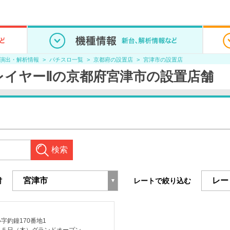
/演出・解析情報
パチスロ一覧
京都府の設置店
宮津市の設置店
レイヤーⅡの京都府宮津市の設置店舗
検索
村
レートで絞り込む
字釣鐘170番地1