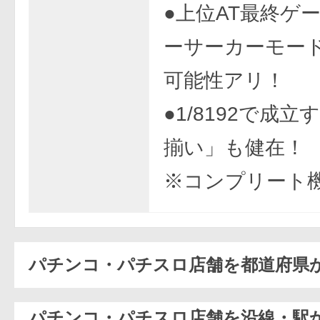
●上位AT最終ゲ
ーサーカーモー
可能性アリ！
●1/8192で成立
揃い」も健在！
※コンプリート
パチンコ・パチスロ店舗を都道府県
パチンコ・パチスロ店舗を沿線・駅