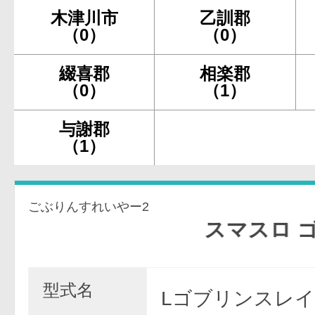
木津川市
乙訓郡
（0）
（0）
綴喜郡
相楽郡
（0）
（1）
与謝郡
（1）
ごぶりんすれいやー2
スマスロ ゴブリ
型式名
Lゴブリンスレイ