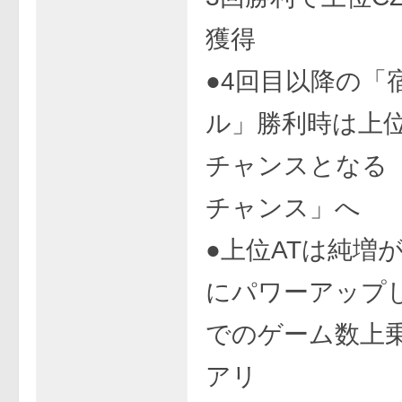
獲得
●4回目以降の「
ル」勝利時は上位
チャンスとなる
チャンス」へ
●上位ATは純増が約
にパワーアップ
でのゲーム数上
アリ