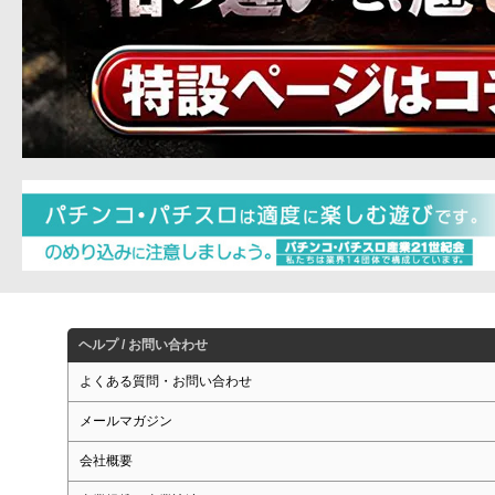
ヘルプ / お問い合わせ
よくある質問・お問い合わせ
メールマガジン
会社概要