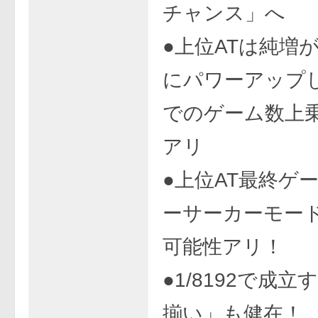
チャンス」へ
●上位ATは純増が約
にパワーアップ
でのゲーム数上
アリ
●上位AT最終ゲ
ーサーカーモー
可能性アリ！
●1/8192で成立
揃い」も健在！