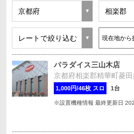
現在地から
パラダイス三山木店
京都府相楽郡精華町菱田桑
1,000円/46枚 スロ
1台
※設置機種情報 最終更新日 2026