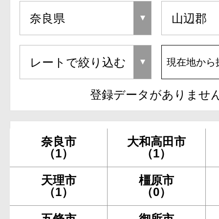
現在地から
登録データがありませ
奈良市
大和高田市
（1）
（1）
天理市
橿原市
（1）
（0）
五條市
御所市