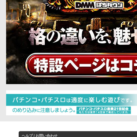
ヘルプ / お問い合わせ