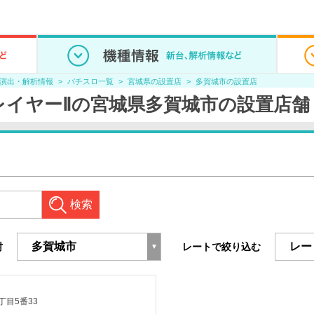
/演出・解析情報
パチスロ一覧
宮城県の設置店
多賀城市の設置店
レイヤーⅡの宮城県多賀城市の設置店舗
検索
村
レートで絞り込む
丁目5番33