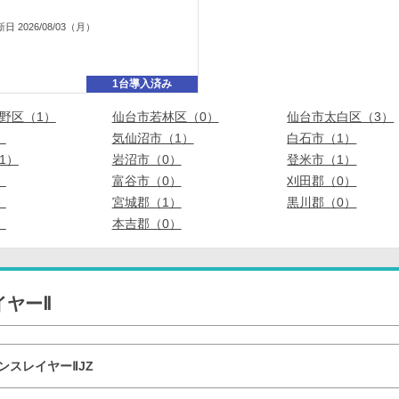
2026/08/03（月）
1台導入済み
野区（1）
仙台市若林区（0）
仙台市太白区（3）
）
気仙沼市（1）
白石市（1）
1）
岩沼市（0）
登米市（1）
）
富谷市（0）
刈田郡（0）
）
宮城郡（1）
黒川郡（0）
）
本吉郡（0）
イヤーⅡ
ンスレイヤーⅡJZ