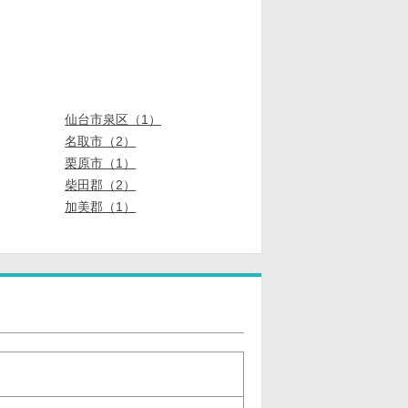
仙台市泉区（1）
名取市（2）
栗原市（1）
柴田郡（2）
加美郡（1）