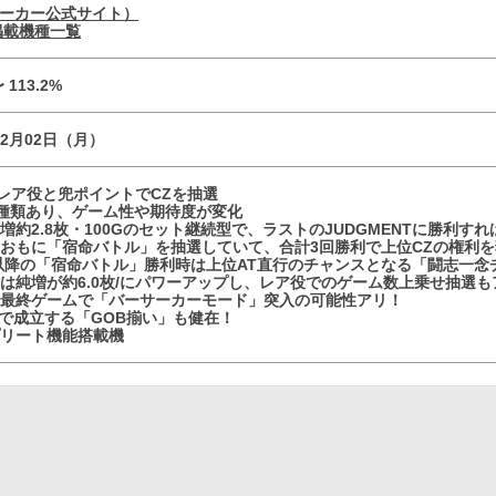
メーカー公式サイト）
の掲載機種一覧
〜 113.2%
02月02日（月）
レア役と兜ポイントでCZを抽選
3種類あり、ゲーム性や期待度が変化
純増約2.8枚・100Gのセット継続型で、ラストのJUDGMENTに勝利す
はおもに「宿命バトル」を抽選していて、合計3回勝利で上位CZの権利
以降の「宿命バトル」勝利時は上位AT直行のチャンスとなる「闘志一念
Tは純増が約6.0枚/にパワーアップし、レア役でのゲーム数上乗せ抽選も
T最終ゲームで「バーサーカーモード」突入の可能性アリ！
192で成立する「GOB揃い」も健在！
プリート機能搭載機