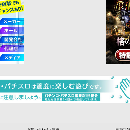
お問い合わせ・規約
お得な情