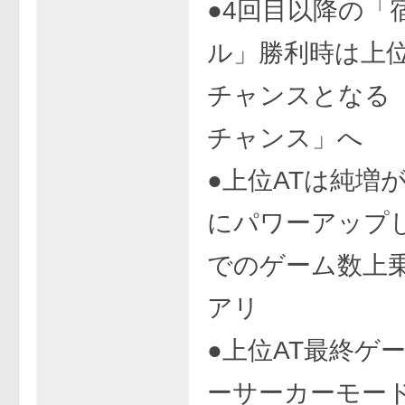
●4回目以降の「
ル」勝利時は上位
チャンスとなる
チャンス」へ
●上位ATは純増が約
にパワーアップ
でのゲーム数上
アリ
●上位AT最終ゲ
ーサーカーモー