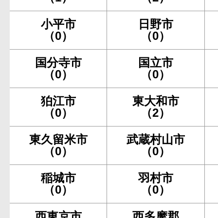
小平市
日野市
（0）
（0）
国分寺市
国立市
（0）
（0）
狛江市
東大和市
（0）
（2）
東久留米市
武蔵村山市
（0）
（0）
稲城市
羽村市
（0）
（0）
西東京市
西多摩郡