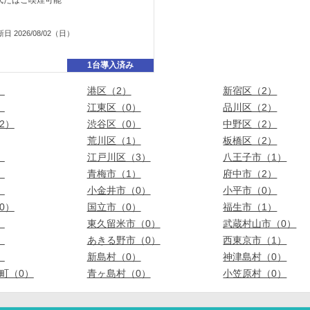
式たばこ喫煙可能
2026/08/02（日）
1台導入済み
）
港区（2）
新宿区（2）
）
江東区（0）
品川区（2）
2）
渋谷区（0）
中野区（2）
荒川区（1）
板橋区（2）
）
江戸川区（3）
八王子市（1）
）
青梅市（1）
府中市（2）
）
小金井市（0）
小平市（0）
0）
国立市（0）
福生市（1）
）
東久留米市（0）
武蔵村山市（0）
）
あきる野市（0）
西東京市（1）
）
新島村（0）
神津島村（0）
町（0）
青ヶ島村（0）
小笠原村（0）