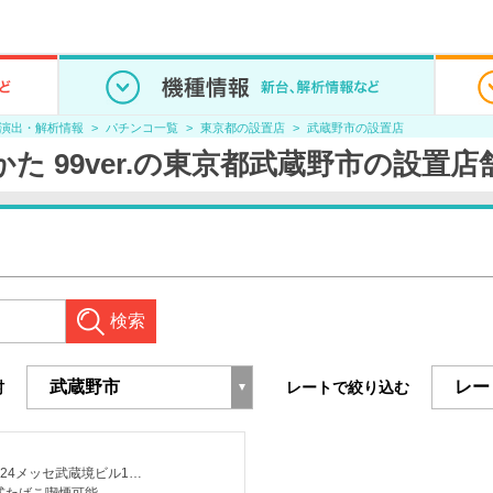
/演出・解析情報
パチンコ一覧
東京都の設置店
武蔵野市の設置店
た 99ver.の東京都武蔵野市の設置店
検索
村
レートで絞り込む
-24メッセ武蔵境ビル1…