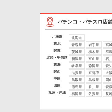
パチンコ・パチスロ店
北海道
北海道
東北
青森県
岩手県
宮
関東
茨城県
栃木県
群
北陸・甲信越
新潟県
富山県
石
東海
岐阜県
静岡県
愛
関西
滋賀県
京都府
大
中国
鳥取県
島根県
岡
四国
徳島県
香川県
愛
九州・沖縄
福岡県
佐賀県
長