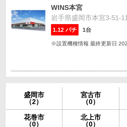
WINS本宮
岩手県盛岡市本宮3-51-1
1.12 パチ
1台
※設置機種情報 最終更新日 2026
盛岡市
宮古市
（2）
（0）
花巻市
北上市
（0）
（0）