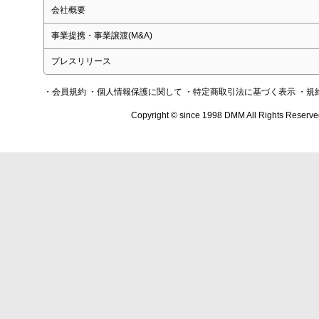
会社概要
事業提携・事業譲渡(M&A)
プレスリリース
・会員規約
・個人情報保護に関して
・特定商取引法に基づく表示
・規
Copyright © since 1998 DMM All Rights Reserve