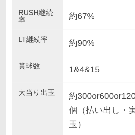
RUSH継続
約67%
率
LT継続率
約90%
賞球数
1&4&15
大当り出玉
約300or600or120
個（払い出し・
玉）