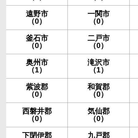
遠野市
一関市
（0）
（0）
釜石市
二戸市
（0）
（0）
奥州市
滝沢市
（1）
（1）
紫波郡
和賀郡
（0）
（0）
西磐井郡
気仙郡
（0）
（0）
下閉伊郡
九戸郡