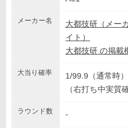
メーカー名
大都技研（メー
イト）
大都技研 の掲載
大当り確率
1/99.9（通常時） 
（右打ち中実質
ラウンド数
-