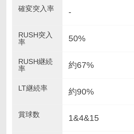
確変突入率
-
RUSH突入
50%
率
RUSH継続
約67%
率
LT継続率
約90%
賞球数
1&4&15