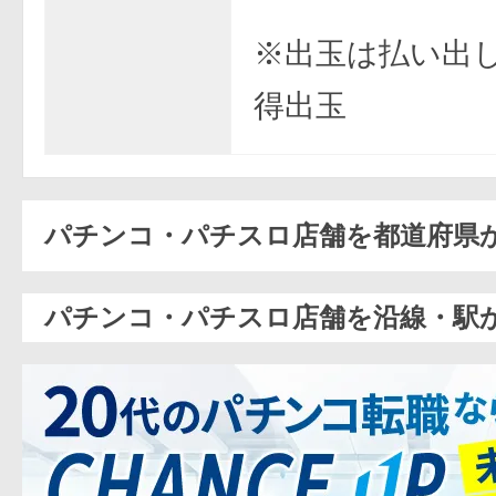
※出玉は払い出
得出玉
パチンコ・パチスロ店舗を都道府県
パチンコ・パチスロ店舗を沿線・駅