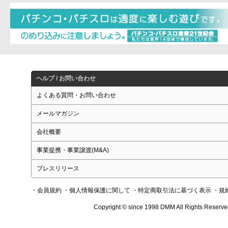
ヘルプ / お問い合わせ
よくある質問・お問い合わせ
メールマガジン
会社概要
事業提携・事業譲渡(M&A)
プレスリリース
・会員規約
・個人情報保護に関して
・特定商取引法に基づく表示
・規
Copyright © since 1998 DMM All Rights Reserve