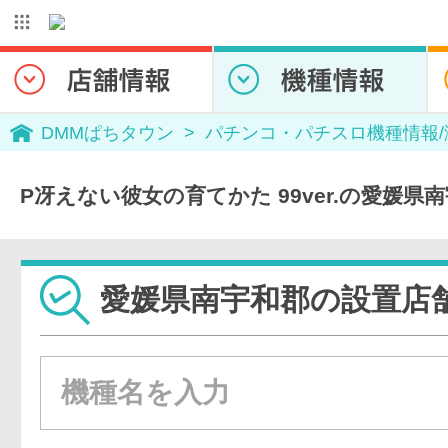
DMMぱちタウン
パチンコ・パチスロ機種情報
P冴えない彼女の育てかた 99ver.の愛媛県
愛媛県南宇和郡の設置店