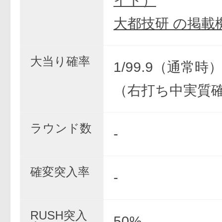
イト）
大都技研 の掲載
大当り確率
1/99.9（通常時） 
（右打ち中実質
ラウンド数
-
確変突入率
-
RUSH突入
50%