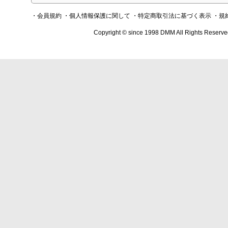
・会員規約
・個人情報保護に関して
・特定商取引法に基づく表示
・規
Copyright © since 1998 DMM All Rights Reserve