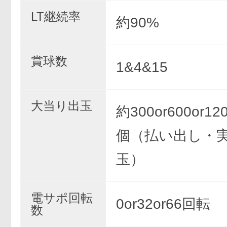
LT継続率
約90%
賞球数
1&4&15
大当り出玉
約300or600or120
個（払い出し・
玉）
電サポ回転
0or32or66回転
数