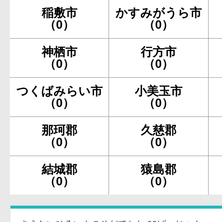
稲敷市
かすみがうら市
（0）
（0）
神栖市
行方市
（0）
（0）
つくばみらい市
小美玉市
（0）
（0）
那珂郡
久慈郡
（0）
（0）
結城郡
猿島郡
（0）
（0）