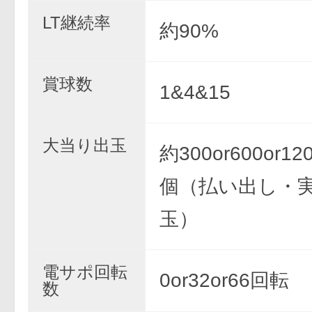
LT継続率
約90%
賞球数
1&4&15
大当り出玉
約300or600or120
個（払い出し・
玉）
電サポ回転
0or32or66回転
数