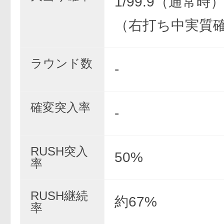
1/99.9（通常時） 
（右打ち中実質
ラウンド数
-
確変突入率
-
RUSH突入
50%
率
RUSH継続
約67%
率