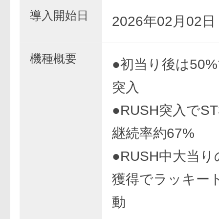
導入開始日
2026年02月02
機種概要
●初当り後は50%
突入
●RUSH突入でS
継続率約67%
●RUSH中大当り
獲得でラッキー
動