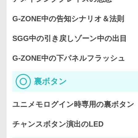
G-ZONE中の告知シナリオ＆法則
SGG中の引き戻しゾーン中の出目
G-ZONE中の下パネルフラッシュ
裏ボタン
ユニメモログイン時専用の裏ボタン
チャンスボタン演出のLED