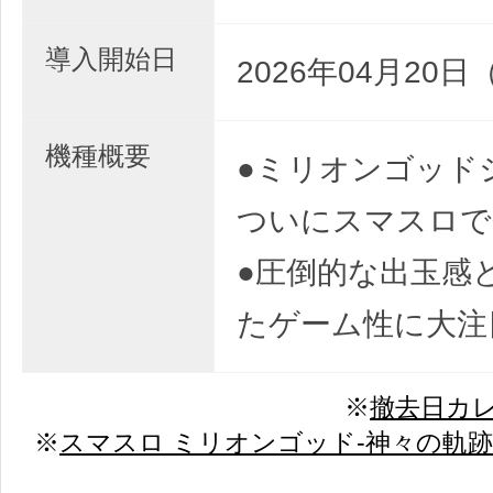
導入開始日
2026年04月20日
機種概要
●ミリオンゴッド
ついにスマスロで
●圧倒的な出玉感
たゲーム性に大注目
※
撤去日カ
※
スマスロ ミリオンゴッド-神々の軌跡