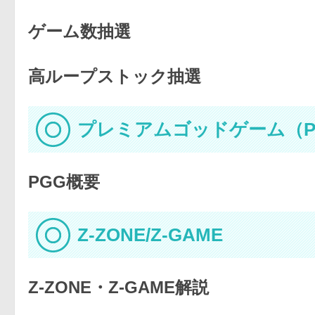
ゲーム数抽選
高ループストック抽選
プレミアムゴッドゲーム（P
PGG概要
Z-ZONE/Z-GAME
Z-ZONE・Z-GAME解説