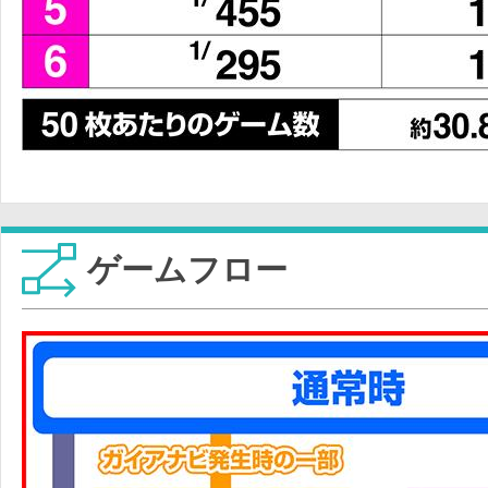
ゲームフロー