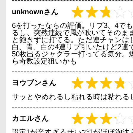
unknownさん
6を打ったならの評価。リプ3、4で
るし、突然連続で風が吹いてそのま
と飽きずに打てる。ただ連チャンは
白、青、白の4連リプ引いたけど2連
50枚出るジャグラー打ってる気分。
ら奇数設定狙いかも
ヨウブンさん
サッとやめれるし粘れる時は粘れる
カエルさん
設定1が辛すぎるせいで1がほぼ淘汰