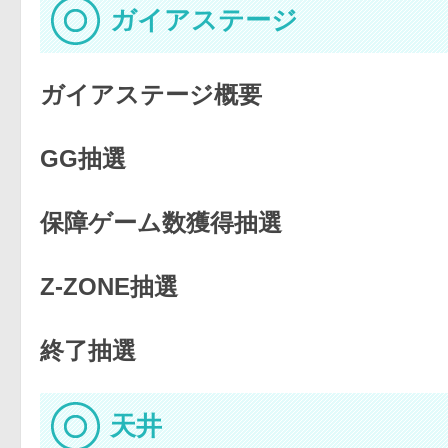
ガイアステージ
ガイアステージ概要
GG抽選
保障ゲーム数獲得抽選
Z-ZONE抽選
終了抽選
天井