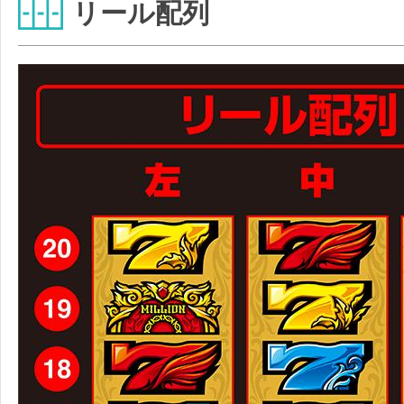
リール配列