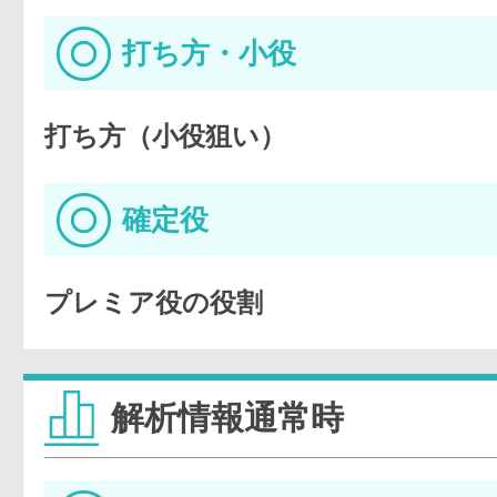
打ち方・小役
打ち方（小役狙い）
確定役
プレミア役の役割
解析情報通常時