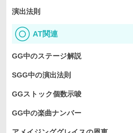
演出法則
AT関連
GG中のステージ解説
SGG中の演出法則
GGストック個数示唆
GG中の楽曲ナンバー
アメイジンググレイスの恩恵