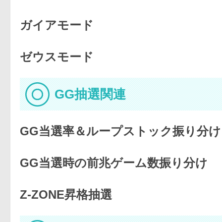
ガイアモード
ゼウスモード
GG抽選関連
GG当選率＆ループストック振り分け
GG当選時の前兆ゲーム数振り分け
Z-ZONE昇格抽選