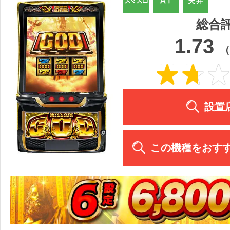
総合
1.73
（
設置
この機種をおす