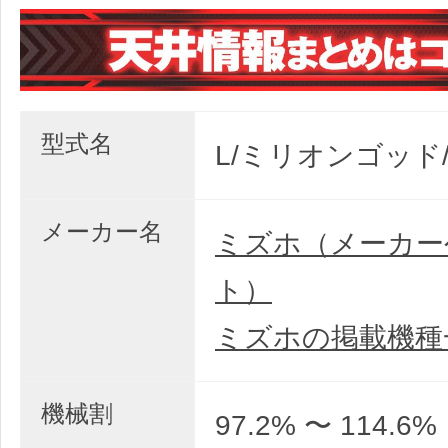
型式名
L/ミリオンゴッド/
メーカー名
ミズホ（メーカー
ト）
ミズホの掲載機種
機械割
97.2% 〜 114.6%