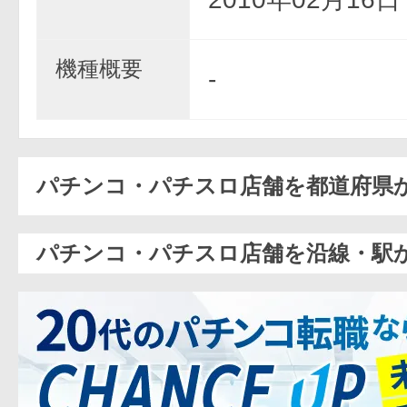
機種概要
-
パチンコ・パチスロ店舗を都道府県
パチンコ・パチスロ店舗を沿線・駅