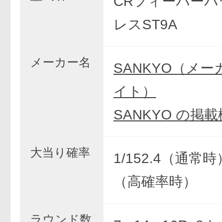
CRフィーバーパ
レスST9A
メーカー名
SANKYO（メ
イト）
SANKYO の掲
大当り確率
1/152.4（通常時）
（高確率時）
ラウンド数