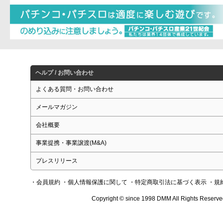
ヘルプ / お問い合わせ
よくある質問・お問い合わせ
メールマガジン
会社概要
事業提携・事業譲渡(M&A)
プレスリリース
・会員規約
・個人情報保護に関して
・特定商取引法に基づく表示
・規
Copyright © since 1998 DMM All Rights Reserve