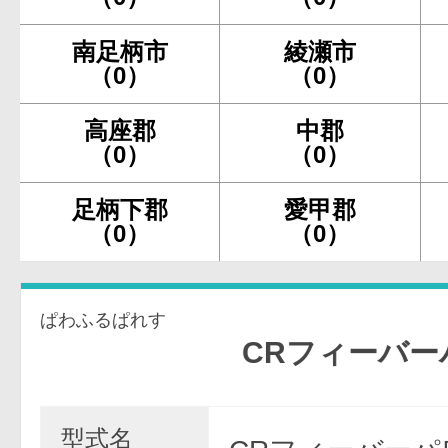
南足柄市
綾瀬市
（0）
（0）
高座郡
中郡
（0）
（0）
足柄下郡
愛甲郡
（0）
（0）
ぱわふるぱれす
CRフィーバーパワ
型式名