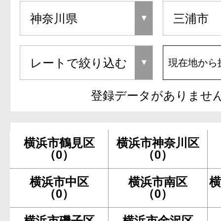
現在地から
登録データがありませ
横浜市鶴見区
横浜市神奈川区
（0）
（0）
横浜市中区
横浜市南区
横
（0）
（0）
横浜市磯子区
横浜市金沢区