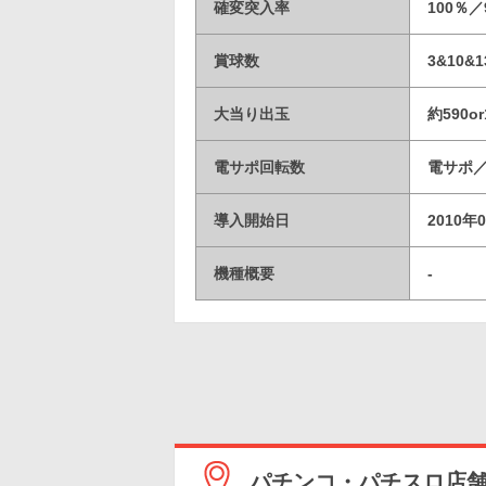
確変突入率
100％
賞球数
3&10&1
大当り出玉
約590or
電サポ回転数
電サポ／1
導入開始日
2010年
機種概要
-
パチンコ・パチスロ店