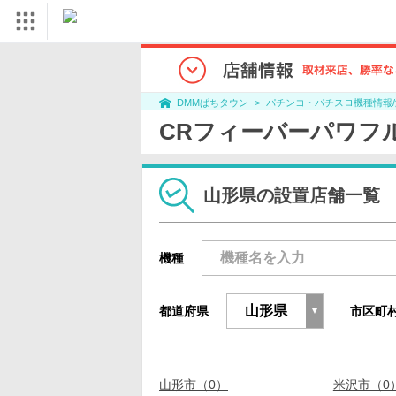
パチンコ・パチスロ機種情報
DMMぱちタウン
CRフィーバーパワフ
山形県の設置店舗一覧
機種
都道府県
市区町
山形市（0）
米沢市（0