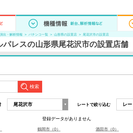
/演出・解析情報
パチンコ一覧
山形県の設置店
尾花沢市の設置店
ルパレスの山形県尾花沢市の設置店舗
検索
村
レートで絞り込む
登録データがありません
）
鶴岡市（0）
酒田市（0）