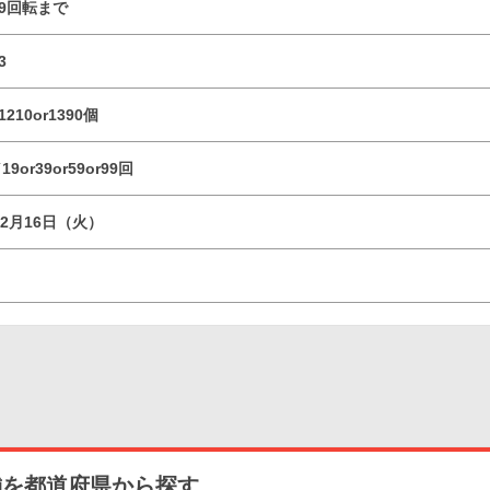
／9回転まで
3
1210or1390個
9or39or59or99回
02月16日（火）
舗を都道府県から探す