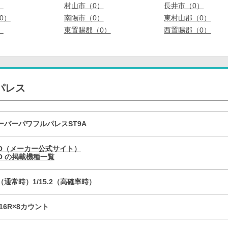
）
村山市（0）
長井市（0）
0）
南陽市（0）
東村山郡（0）
）
東置賜郡（0）
西置賜郡（0）
パレス
ーバーパワフルパレスST9A
YO（メーカー公式サイト）
YO の掲載機種一覧
.4（通常時）1/15.2（高確率時）
or16R×8カウント