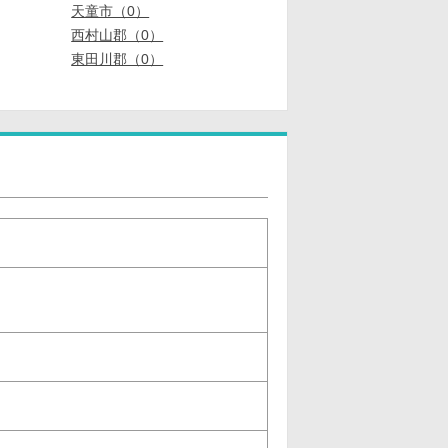
天童市（0）
西村山郡（0）
東田川郡（0）