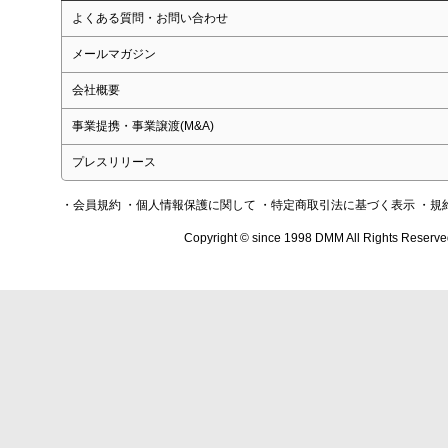
よくある質問・お問い合わせ
メールマガジン
会社概要
事業提携・事業譲渡(M&A)
プレスリリース
・会員規約
・個人情報保護に関して
・特定商取引法に基づく表示
・規
Copyright © since 1998 DMM All Rights Reserve