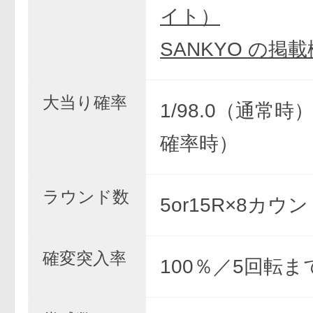
イト）
SANKYO の掲
大当り確率
1/98.0（通常時）
確率時）
ラウンド数
5or15R×8カウ
確変突入率
100％／5回転ま