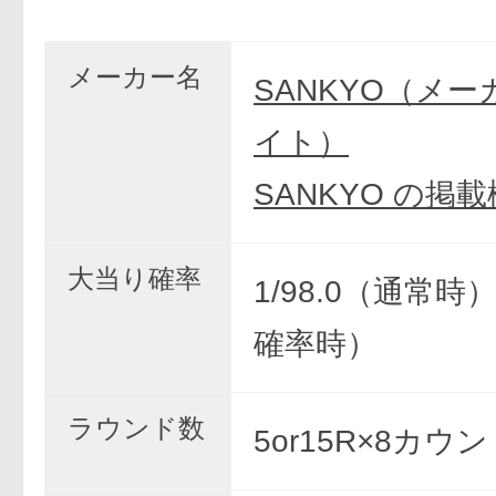
メーカー名
SANKYO（メ
イト）
SANKYO の掲
大当り確率
1/98.0（通常時）
確率時）
ラウンド数
5or15R×8カウ