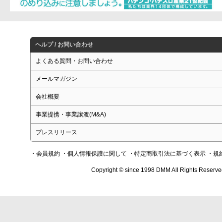
ヘルプ / お問い合わせ
よくある質問・お問い合わせ
メールマガジン
会社概要
事業提携・事業譲渡(M&A)
プレスリリース
・会員規約
・個人情報保護に関して
・特定商取引法に基づく表示
・規
Copyright © since 1998 DMM All Rights Reserve