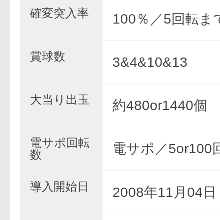
確変突入率
100％／5回転ま
賞球数
3&4&10&13
大当り出玉
約480or1440個
電サポ回転
電サポ／5or100
数
導入開始日
2008年11月04