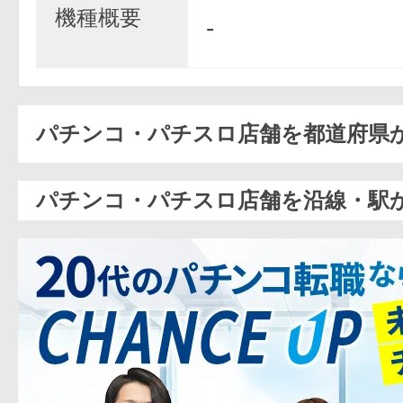
機種概要
-
パチンコ・パチスロ店舗を都道府県
パチンコ・パチスロ店舗を沿線・駅