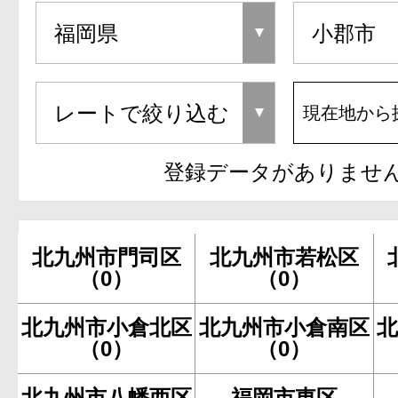
現在地から
登録データがありませ
北九州市門司区
北九州市若松区
（0）
（0）
北九州市小倉北区
北九州市小倉南区
（0）
（0）
北九州市八幡西区
福岡市東区