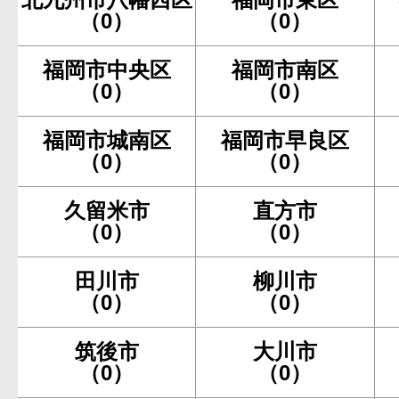
（0）
（0）
福岡市中央区
福岡市南区
（0）
（0）
福岡市城南区
福岡市早良区
（0）
（0）
久留米市
直方市
（0）
（0）
田川市
柳川市
（0）
（0）
筑後市
大川市
（0）
（0）