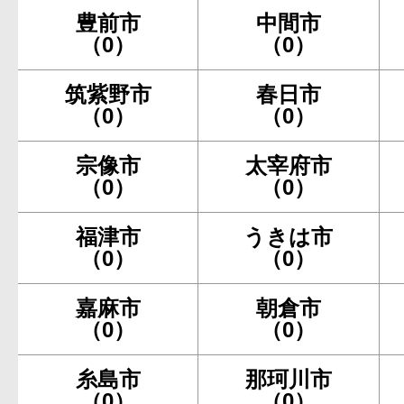
豊前市
中間市
（0）
（0）
筑紫野市
春日市
（0）
（0）
宗像市
太宰府市
（0）
（0）
福津市
うきは市
（0）
（0）
嘉麻市
朝倉市
（0）
（0）
糸島市
那珂川市
（0）
（0）