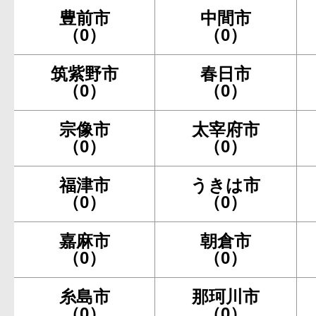
豊前市
中間市
（0）
（0）
筑紫野市
春日市
（0）
（0）
宗像市
太宰府市
（0）
（0）
福津市
うきは市
（0）
（0）
嘉麻市
朝倉市
（0）
（0）
糸島市
那珂川市
（0）
（0）