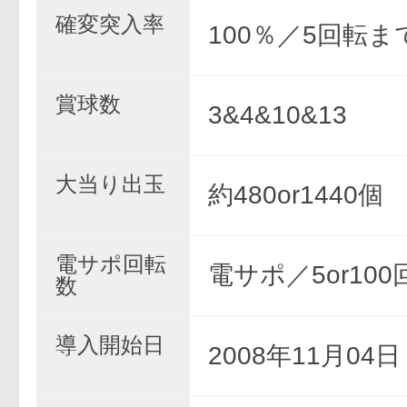
確変突入率
100％／5回転ま
賞球数
3&4&10&13
大当り出玉
約480or1440個
電サポ回転
電サポ／5or100
数
導入開始日
2008年11月04