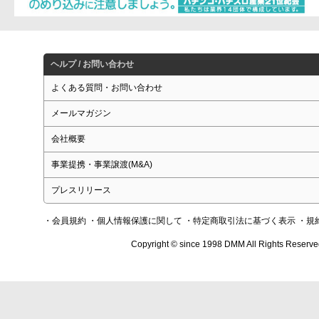
ヘルプ / お問い合わせ
よくある質問・お問い合わせ
メールマガジン
会社概要
事業提携・事業譲渡(M&A)
プレスリリース
・会員規約
・個人情報保護に関して
・特定商取引法に基づく表示
・規
Copyright © since 1998 DMM All Rights Reserve