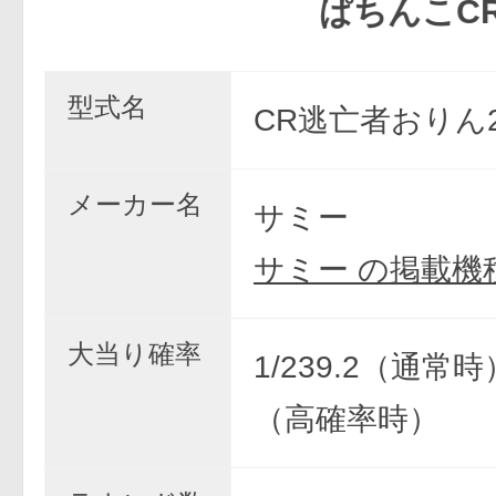
ぱちんこCR逃亡
型式名
CR逃亡者おりん
メーカー名
サミー
サミー の掲載機
大当り確率
1/239.2（通常時）
（高確率時）