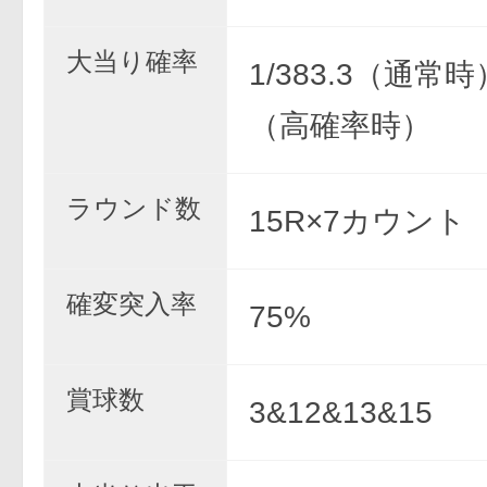
大当り確率
1/383.3（通常時）
（高確率時）
ラウンド数
15R×7カウント
確変突入率
75%
賞球数
3&12&13&15