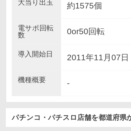
大当り出玉
約1575個
電サポ回転
0or50回転
数
導入開始日
2011年11月07
機種概要
-
パチンコ・パチスロ店舗を都道府県