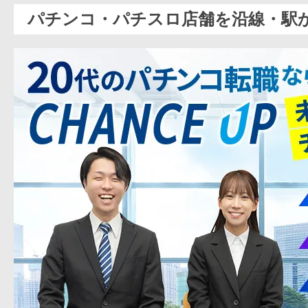
パチンコ・パチスロ店舗を沿線・駅