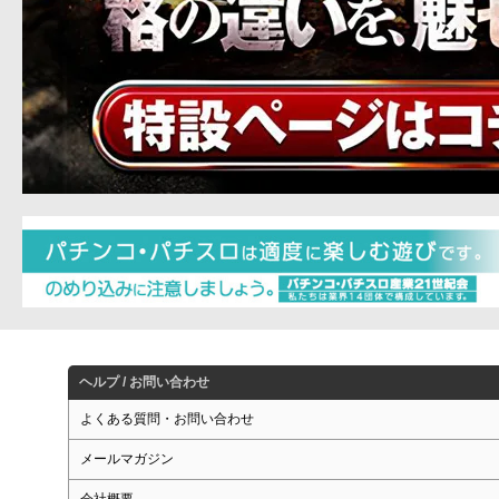
ヘルプ / お問い合わせ
よくある質問・お問い合わせ
メールマガジン