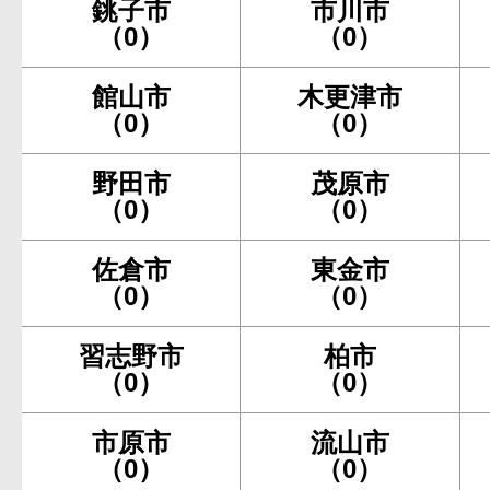
銚子市
市川市
（0）
（0）
館山市
木更津市
（0）
（0）
野田市
茂原市
（0）
（0）
佐倉市
東金市
（0）
（0）
習志野市
柏市
（0）
（0）
市原市
流山市
（0）
（0）