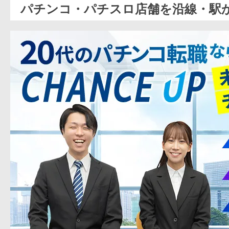
パチンコ・パチスロ店舗を沿線・駅