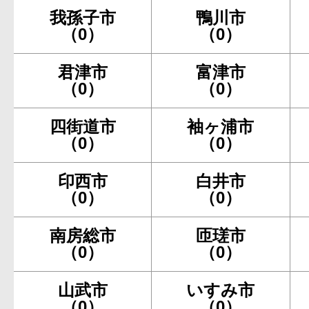
我孫子市
鴨川市
（0）
（0）
君津市
富津市
（0）
（0）
四街道市
袖ヶ浦市
（0）
（0）
印西市
白井市
（0）
（0）
南房総市
匝瑳市
（0）
（0）
山武市
いすみ市
（0）
（0）