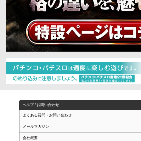
ヘルプ / お問い合わせ
よくある質問・お問い合わせ
メールマガジン
会社概要