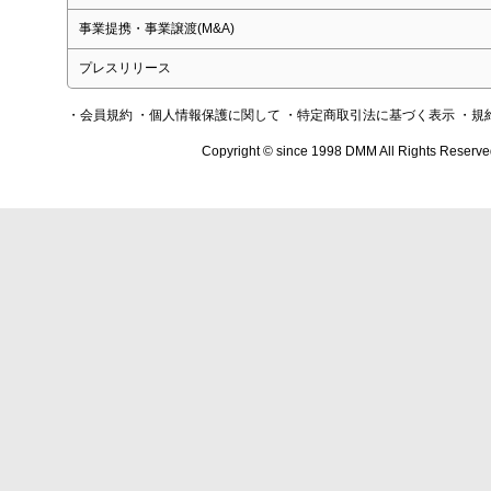
事業提携・事業譲渡(M&A)
プレスリリース
・会員規約
・個人情報保護に関して
・特定商取引法に基づく表示
・規
Copyright © since 1998 DMM All Rights Reserve