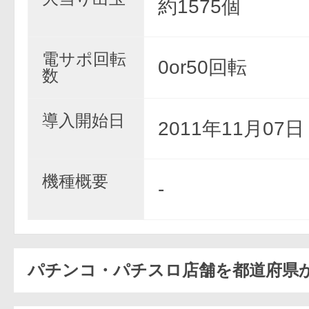
約1575個
電サポ回転
0or50回転
数
導入開始日
2011年11月07
機種概要
-
パチンコ・パチスロ店舗を都道府県