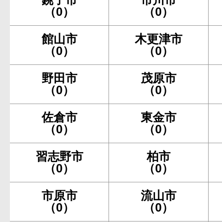
（0）
（0）
館山市
木更津市
（0）
（0）
野田市
茂原市
（0）
（0）
佐倉市
東金市
（0）
（0）
習志野市
柏市
（0）
（0）
市原市
流山市
（0）
（0）