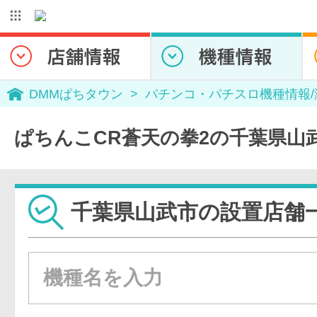
DMMぱちタウン
パチンコ・パチスロ機種情報
ぱちんこCR蒼天の拳2の千葉県山
千葉県山武市の設置店舗