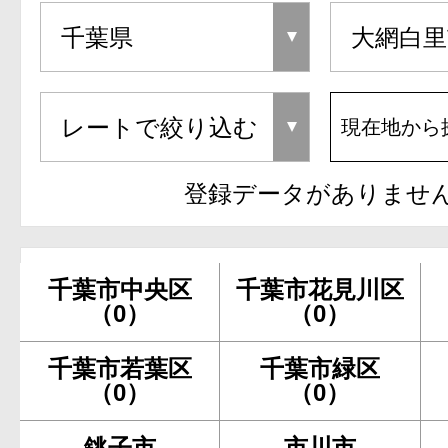
現在地から
登録データがありませ
千葉市中央区
千葉市花見川区
（0）
（0）
千葉市若葉区
千葉市緑区
（0）
（0）
銚子市
市川市