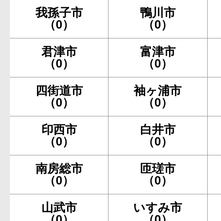
我孫子市
鴨川市
（0）
（0）
君津市
富津市
（0）
（0）
四街道市
袖ヶ浦市
（0）
（0）
印西市
白井市
（0）
（0）
南房総市
匝瑳市
（0）
（0）
山武市
いすみ市
（0）
（0）