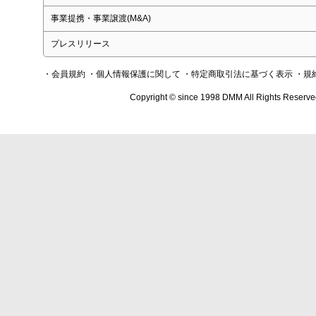
事業提携・事業譲渡(M&A)
プレスリリース
・会員規約
・個人情報保護に関して
・特定商取引法に基づく表示
・規
Copyright © since 1998 DMM All Rights Reserve