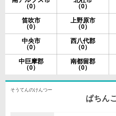
（0）
（0）
笛吹市
上野原市
（0）
（0）
中央市
西八代郡
（0）
（0）
中巨摩郡
南都留郡
（0）
（0）
そうてんのけんつー
ぱちんこCR