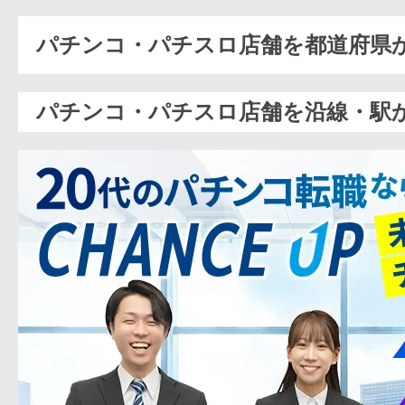
パチンコ・パチスロ店舗を都道府県
パチンコ・パチスロ店舗を沿線・駅