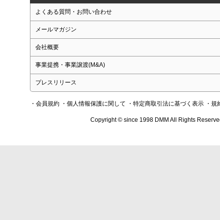
よくある質問・お問い合わせ
メールマガジン
会社概要
事業提携・事業譲渡(M&A)
プレスリリース
・会員規約
・個人情報保護に関して
・特定商取引法に基づく表示
・規
Copyright © since 1998 DMM All Rights Reserve