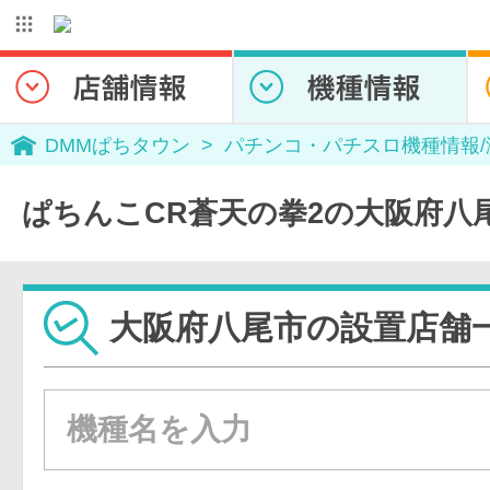
DMMぱちタウン
パチンコ・パチスロ機種情報
ぱちんこCR蒼天の拳2の大阪府八
大阪府八尾市の設置店舗