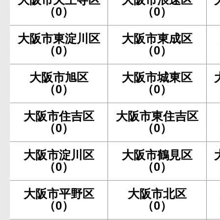
（0）
（0）
大阪市東淀川区
大阪市東成区
（0）
（0）
大阪市旭区
大阪市城東区
（0）
（0）
大阪市住吉区
大阪市東住吉区
（0）
（0）
大阪市淀川区
大阪市鶴見区
（0）
（0）
大阪市平野区
大阪市北区
（0）
（0）