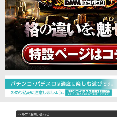
ヘルプ / お問い合わせ