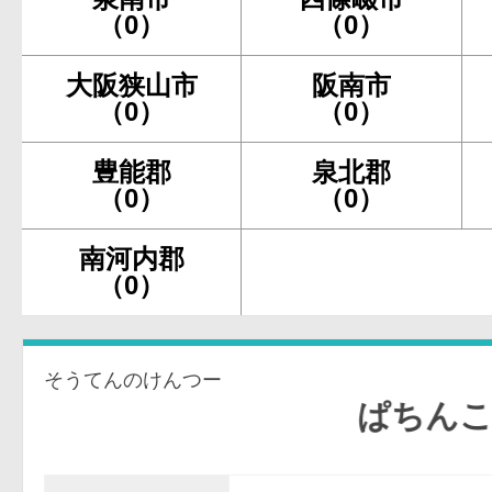
（0）
（0）
大阪狭山市
阪南市
（0）
（0）
豊能郡
泉北郡
（0）
（0）
南河内郡
（0）
そうてんのけんつー
ぱちんこCR蒼