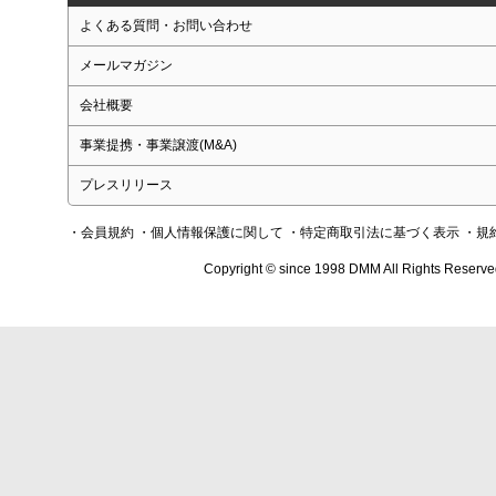
よくある質問・お問い合わせ
メールマガジン
会社概要
事業提携・事業譲渡(M&A)
プレスリリース
・会員規約
・個人情報保護に関して
・特定商取引法に基づく表示
・規
Copyright © since 1998 DMM All Rights Reserve