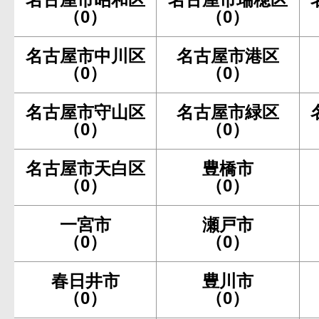
（0）
（0）
名古屋市中川区
名古屋市港区
（0）
（0）
名古屋市守山区
名古屋市緑区
（0）
（0）
名古屋市天白区
豊橋市
（0）
（0）
一宮市
瀬戸市
（0）
（0）
春日井市
豊川市
（0）
（0）