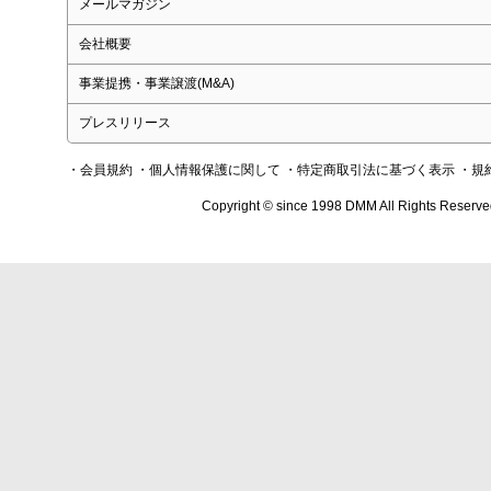
メールマガジン
会社概要
事業提携・事業譲渡(M&A)
プレスリリース
・会員規約
・個人情報保護に関して
・特定商取引法に基づく表示
・規
Copyright © since 1998 DMM All Rights Reserve