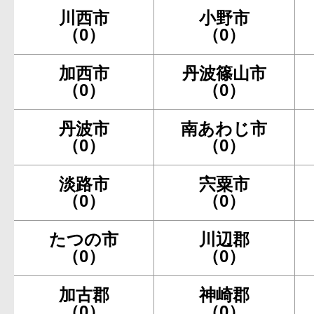
川西市
小野市
（0）
（0）
加西市
丹波篠山市
（0）
（0）
丹波市
南あわじ市
（0）
（0）
淡路市
宍粟市
（0）
（0）
たつの市
川辺郡
（0）
（0）
加古郡
神崎郡
（0）
（0）