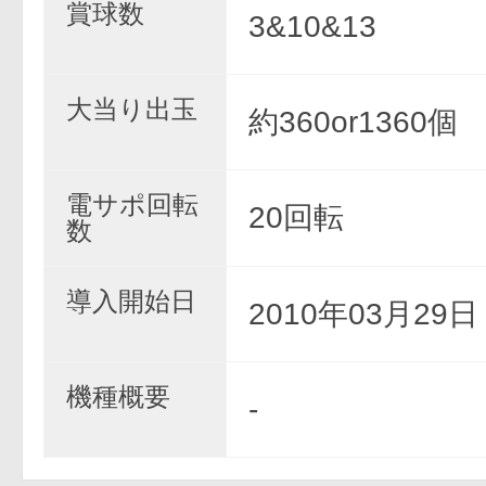
賞球数
3&10&13
大当り出玉
約360or1360個
電サポ回転
20回転
数
導入開始日
2010年03月29
機種概要
-