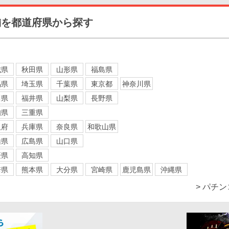
舗を都道府県から探す
城県
秋田県
山形県
福島県
馬県
埼玉県
千葉県
東京都
神奈川県
川県
福井県
山梨県
長野県
知県
三重県
阪府
兵庫県
奈良県
和歌山県
山県
広島県
山口県
媛県
高知県
崎県
熊本県
大分県
宮崎県
鹿児島県
沖縄県
> パチ