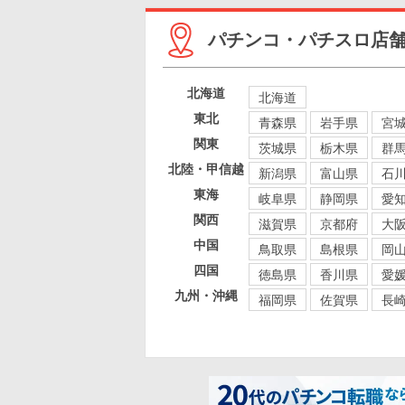
パチンコ・パチスロ店
北海道
北海道
東北
青森県
岩手県
宮
関東
茨城県
栃木県
群
北陸・甲信越
新潟県
富山県
石
東海
岐阜県
静岡県
愛
関西
滋賀県
京都府
大
中国
鳥取県
島根県
岡
四国
徳島県
香川県
愛
九州・沖縄
福岡県
佐賀県
長