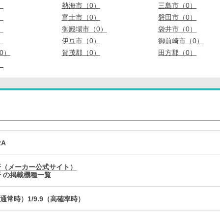
）
熱海市（0）
三島市（0）
）
富士市（0）
磐田市（0）
）
御殿場市（0）
袋井市（0）
）
伊豆市（0）
御前崎市（0）
0）
賀茂郡（0）
田方郡（0）
）
2A
研（メーカー公式サイト）
 の掲載機種一覧
9（通常時）1/9.9（高確率時）