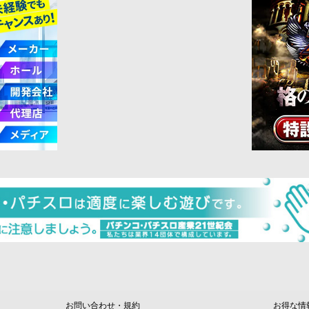
お問い合わせ・規約
お得な情