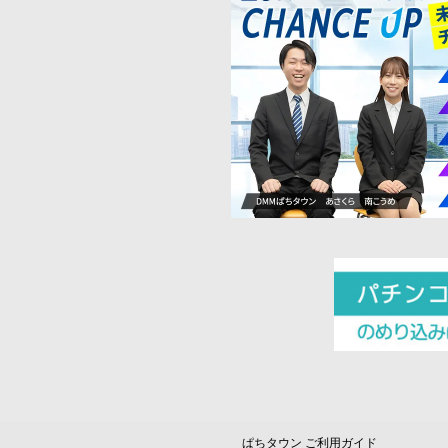
ぱちタウン ご利用ガイド