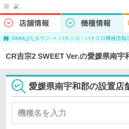
DMMぱちタウン
パチンコ・パチスロ機種情報
CR吉宗2 SWEET Ver.の愛媛県
愛媛県南宇和郡の設置店