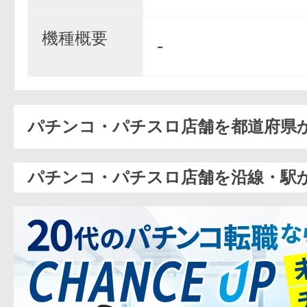
機種概要
-
パチンコ・パチスロ店舗を都道府県
パチンコ・パチスロ店舗を沿線・駅