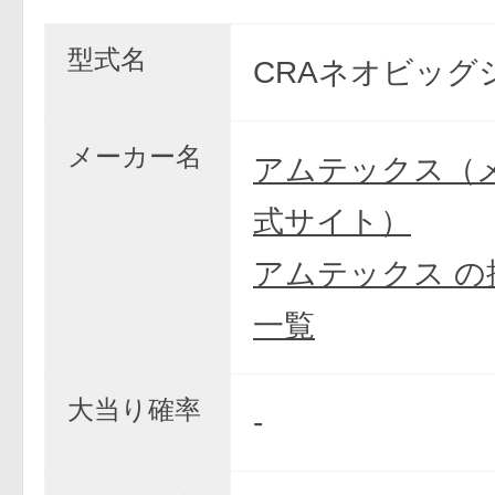
型式名
CRAネオビッグ
メーカー名
アムテックス（
式サイト）
アムテックス の
一覧
大当り確率
-