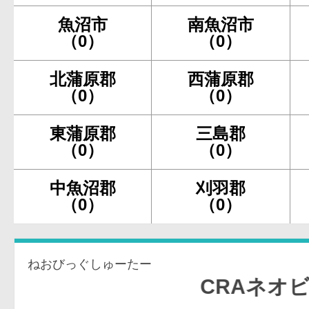
魚沼市
南魚沼市
（0）
（0）
北蒲原郡
西蒲原郡
（0）
（0）
東蒲原郡
三島郡
（0）
（0）
中魚沼郡
刈羽郡
（0）
（0）
ねおびっぐしゅーたー
CRAネオビッグ