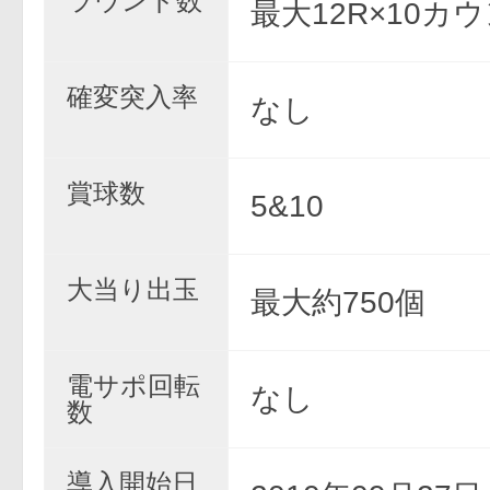
ラウンド数
最大12R×10カ
確変突入率
なし
賞球数
5&10
大当り出玉
最大約750個
電サポ回転
なし
数
導入開始日