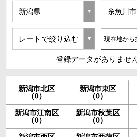
現在地から
登録データがありませ
新潟市北区
新潟市東区
（0）
（0）
新潟市江南区
新潟市秋葉区
（0）
（0）
新潟市西区
新潟市西蒲区