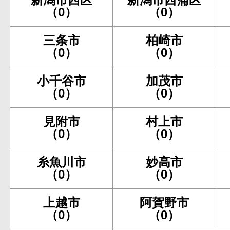
（0）
（0）
三条市
柏崎市
（0）
（0）
小千谷市
加茂市
（0）
（0）
見附市
村上市
（0）
（0）
糸魚川市
妙高市
（0）
（0）
上越市
阿賀野市
（0）
（0）