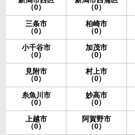
（0）
（0）
三条市
柏崎市
（0）
（0）
小千谷市
加茂市
（0）
（0）
見附市
村上市
（0）
（0）
糸魚川市
妙高市
（0）
（0）
上越市
阿賀野市
（0）
（0）