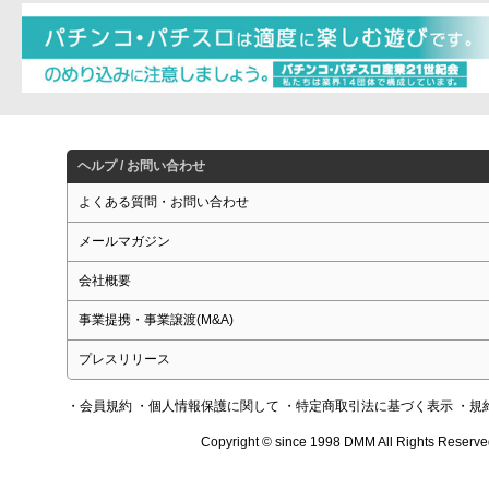
ヘルプ / お問い合わせ
よくある質問・お問い合わせ
メールマガジン
会社概要
事業提携・事業譲渡(M&A)
プレスリリース
・会員規約
・個人情報保護に関して
・特定商取引法に基づく表示
・規
Copyright © since 1998 DMM All Rights Reserve