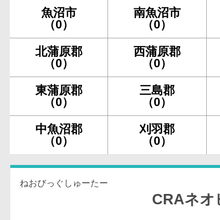
魚沼市
南魚沼市
（0）
（0）
北蒲原郡
西蒲原郡
（0）
（0）
東蒲原郡
三島郡
（0）
（0）
中魚沼郡
刈羽郡
（0）
（0）
ねおびっぐしゅーたー
CRAネオビッ