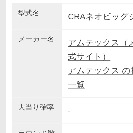
型式名
CRAネオビッグ
メーカー名
アムテックス（
式サイト）
アムテックス の
一覧
大当り確率
-