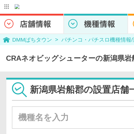
DMMぱちタウン
パチンコ・パチスロ機種情報
CRAネオビッグシューターの新潟県岩
新潟県岩船郡の設置店舗