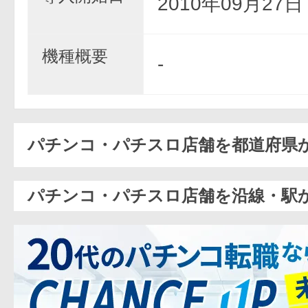
2010年09月27
機種概要
-
パチンコ・パチスロ店舗を都道府県
パチンコ・パチスロ店舗を沿線・駅