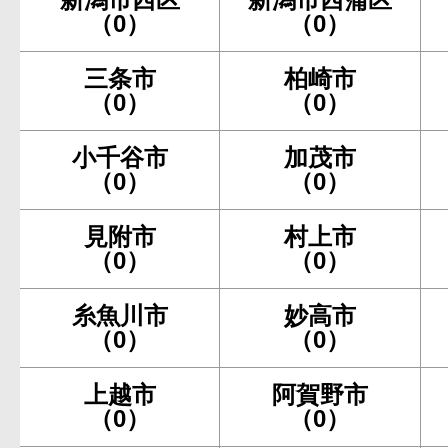
（0）
（0）
三条市
柏崎市
（0）
（0）
小千谷市
加茂市
（0）
（0）
見附市
村上市
（0）
（0）
糸魚川市
妙高市
（0）
（0）
上越市
阿賀野市
（0）
（0）