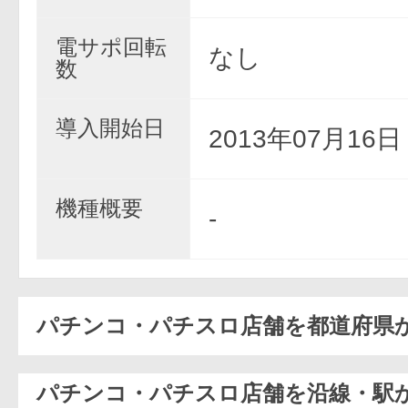
電サポ回転
なし
数
導入開始日
2013年07月16
機種概要
-
パチンコ・パチスロ店舗を都道府県
パチンコ・パチスロ店舗を沿線・駅