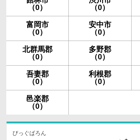
（0）
（0）
富岡市
安中市
（0）
（0）
北群馬郡
多野郡
（0）
（0）
吾妻郡
利根郡
（0）
（0）
邑楽郡
（0）
びっぐばろん