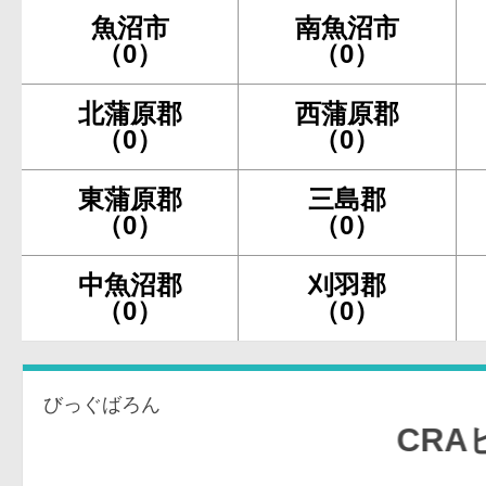
魚沼市
南魚沼市
（0）
（0）
北蒲原郡
西蒲原郡
（0）
（0）
東蒲原郡
三島郡
（0）
（0）
中魚沼郡
刈羽郡
（0）
（0）
びっぐばろん
CRAビッ