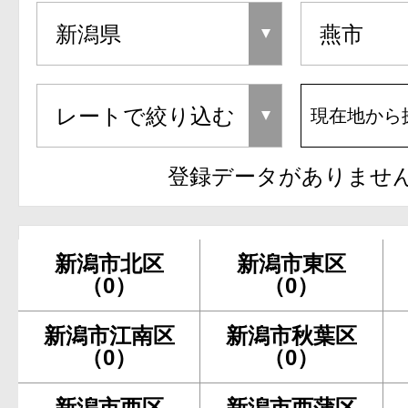
現在地から
登録データがありませ
新潟市北区
新潟市東区
（0）
（0）
新潟市江南区
新潟市秋葉区
（0）
（0）
新潟市西区
新潟市西蒲区