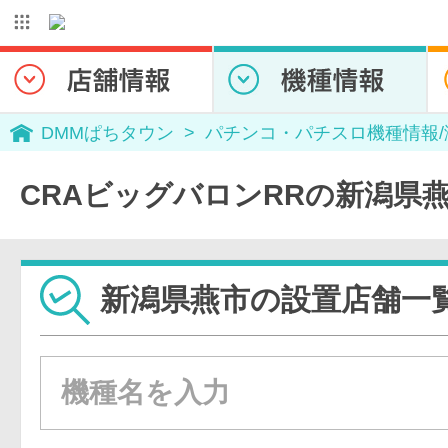
DMMぱちタウン
パチンコ・パチスロ機種情報
CRAビッグバロンRRの新潟県
新潟県燕市の設置店舗一