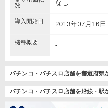
なし
数
導入開始日
2013年07月16
機種概要
-
パチンコ・パチスロ店舗を都道府県
パチンコ・パチスロ店舗を沿線・駅