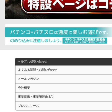
ヘルプ / お問い合わせ
よくある質問・お問い合わせ
メールマガジン
会社概要
事業提携・事業譲渡(M&A)
プレスリリース