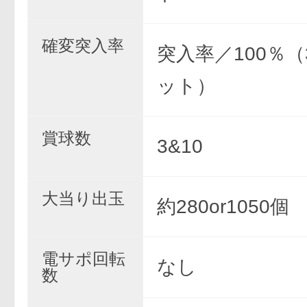
確変突入率
突入率／100％
ット）
賞球数
3&10
大当り出玉
約280or1050個
電サポ回転
なし
数