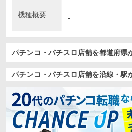
機種概要
-
パチンコ・パチスロ店舗を都道府県
パチンコ・パチスロ店舗を沿線・駅