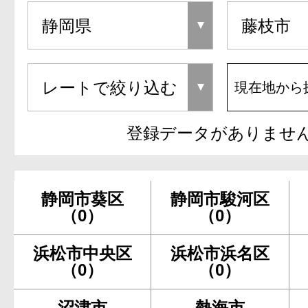
現在地から
登録データがありませ
静岡市葵区
静岡市駿河区
（0）
（0）
浜松市中央区
浜松市浜名区
（0）
（0）
沼津市
熱海市