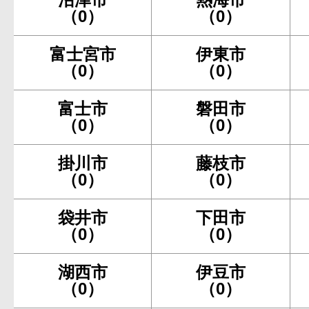
（0）
（0）
富士宮市
伊東市
（0）
（0）
富士市
磐田市
（0）
（0）
掛川市
藤枝市
（0）
（0）
袋井市
下田市
（0）
（0）
湖西市
伊豆市
（0）
（0）