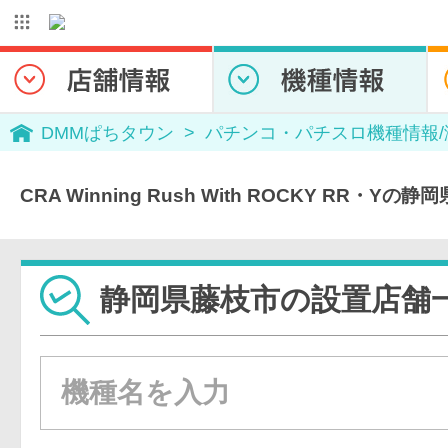
DMMぱちタウン
パチンコ・パチスロ機種情報
CRA Winning Rush With ROCKY RR・
静岡県藤枝市の設置店舗