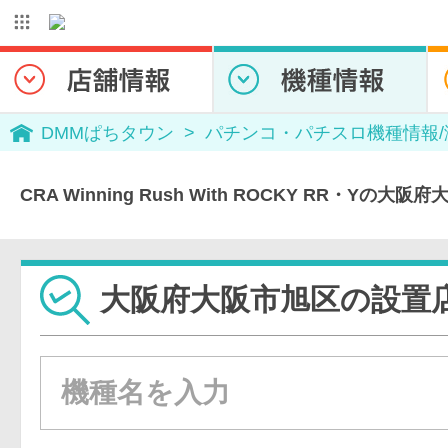
DMMぱちタウン
パチンコ・パチスロ機種情報
CRA Winning Rush With ROCKY RR・Yの
大阪府大阪市旭区の設置