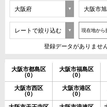
現在地から
登録データがありませ
大阪市都島区
大阪市福島区
（0）
（0）
大阪市西区
大阪市港区
（0）
（0）
大阪市天王寺区
大阪市浪速区